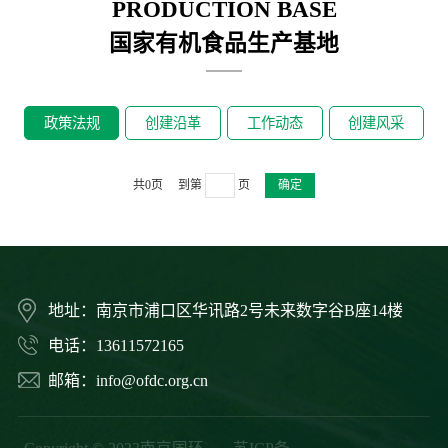
PRODUCTION BASE
国家有机食品生产基地
政策法规
创建沿革
工作动态
创建风采
共0页
到第
页
确定
地址：南京市浦口区华讯路2号未来数字谷B座14楼
电话：13611572165
邮箱：info@ofdc.org.cn