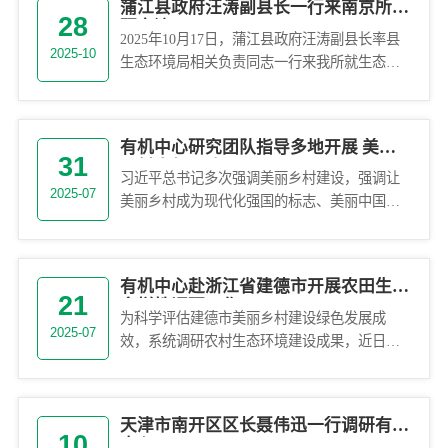
蒲江县政府汪涛副县长一行来南京所调
28
研交流
2025年10月17日，蒲江县政府汪涛副县长率县
2025-10
生态环境局相关负责同志一行来我所就生态文
明建设与美丽系列建设工作开展深入交流。我
所副所长李维新、生态文...
有机中心研究团队指导多地开展 美丽
31
乡村先行区建设
习近平总书记多次强调美丽乡村建设，强调让
2025-07
美丽乡村成为现代化强国的标志、美丽中国的
底色。2025年1月，生态环境部等九部委联合印
发《美丽乡村建设实施方案...
有机中心赴浙江省建德市开展农田生物
21
多样性调研工作
为科学评估建德市美丽乡村建设绿色发展成
2025-07
效，系统调研农村生态环境建设成果，近日，
有机中心专家团队赴建德市开展农田生物多样
性实地调查。此次调研旨在全面调查...
天津市南开区区长聂伟迅一行调研有机
10
中心