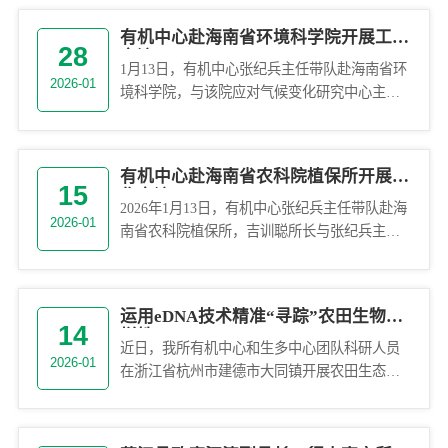
有机中心赴海南省环境科学院开展工作
28
交流
1月13日，有机中心张纪兵主任带队赴海南省环
2026-01
境科学院，与该院应对气候变化研究中心主任
胡小飞开展了工作交流。座谈交流中，张纪兵
主任详细介绍了有机中心在碳...
有机中心赴海南省农科院植保所开展工
15
作交流
2026年1月13日，有机中心张纪兵主任带队赴海
2026-01
南省农科院植保所，吉训聪所长与张纪兵主任
围绕热带农业绿色发展、农业生态环境保护、
农产品质量安全等议题开...
运用eDNA技术精准“寻踪”农田生物多
14
样性
近日，我所有机中心和生多中心团队科研人员
2026-01
在浙江省杭州市建德市大同镇开展农田生态系
统生物多样性调查中，借助环境DNA（eDNA）
检测技术，从多处农田水体...